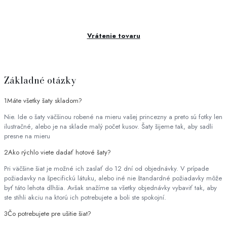
Vrátenie tovaru
Základné otázky
1
Máte všetky šaty skladom?
Nie. Ide o šaty väčšinou robené na mieru vašej princezny a preto sú fotky len
ilustračné, alebo je na sklade malý počet kusov. Šaty šijeme tak, aby sadli
presne na mieru
2
Ako rýchlo viete dadať hotové šaty?
Pri väčšine šiat je možné ich zaslať do 12 dní od objednávky. V prípade
požiadavky na špecifickú látuku, alebo iné nie štandardné požiadavky môže
byť táto lehota dlhšia. Avšak snažíme sa všetky objednávky vybaviť tak, aby
ste stihli akciu na ktorú ich potrebujete a boli ste spokojní.
3
Čo potrebujete pre ušitie šiat?