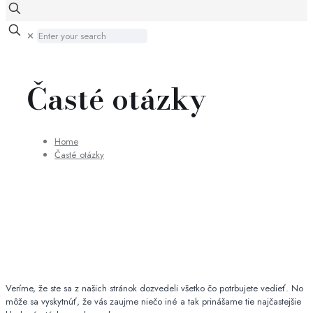
✕
Časté otázky
Home
Časté otázky
Veríme, že ste sa z našich stránok dozvedeli všetko čo potrbujete vedieť. No
môže sa vyskytnúť, že vás zaujme niečo iné a tak prinášame tie najčastejšie