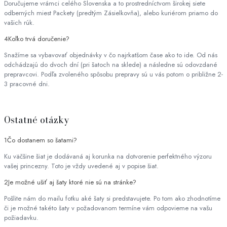
Doručujeme vrámci celého Slovenska a to prostredníctvom širokej siete
odberných miest Packety (predtým Zásielkovňa), alebo kuriérom priamo do
vašich rúk.
4
Koľko trvá doručenie?
Snažíme sa vybavovať objednávky v čo najrkatšom čase ako to ide. Od nás
odchádzajú do dvoch dní (pri šatoch na sklede) a následne sú odovzdané
prepravcovi. Podľa zvoleného spôsobu prepravy sú u vás potom o približne 2-
3 pracovné dni.
Ostatné otázky
1
Čo dostanem so šatami?
Ku väčšine šiat je dodávaná aj korunka na dotvorenie perfektného výzoru
vašej princezny. Toto je vždy uvedené aj v popise šiat.
2
Je možné ušiť aj šaty ktoré nie sú na stránke?
Pošlite nám do mailu fotku aké šaty si predstavujete. Po tom ako zhodnotíme
či je možné takéto šaty v požadovanom termíne vám odpovieme na vašu
požiadavku.