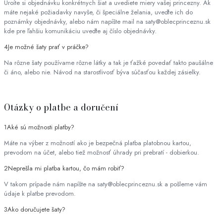
Uroíte si objednávku konkrétnych šiat a uvediete miery vašej princezny. Ak
máte nejaké požiadavky navyše, či špeciálne želania, uveďte ich do
poznámky objednávky, alebo nám napíšte mail na saty@oblecprinceznu.sk
kde pre ľahšiu komunikáciu uveďte aj číslo objednávky.
4
Je možné šaty prať v práčke?
Na rôzne šaty používame rôzne látky a tak je ťažké povedať takto paušálne
či áno, alebo nie. Návod na starostlivosť býva súčasťou každej zásielky.
Otázky o platbe a doručení
1
Aké sú možnosti platby?
Máte na výber z možností ako je bezpečná platba platobnou kartou,
prevodom na účet, alebo tiež možnosť úhrady pri prebratí - dobierkou.
2
Neprešla mi platba kartou, čo mám robiť?
V takom prípade nám napíšte na saty@oblecprinceznu.sk a pošleme vám
údaje k platbe prevodom.
3
Ako doručujete šaty?