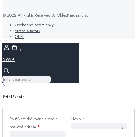
© 2022 All Rights Reserved By OblečPrinceznú.sk
Obchodné podmienky
Vrátenie tovaru
GDPR
0
0,00 €
✕
Prihlásenie
Používateľské meno alebo e-
Heslo
*
mailová adresa
*