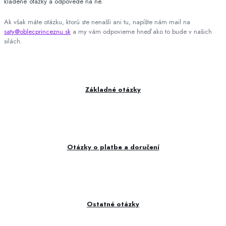
kladené otázky a odpovede na ne.
Ak však máte otázku, ktorú ste nenašli ani tu, napíšte nám mail na
saty@oblecprinceznu.sk
a my vám odpovieme hneď ako to bude v našich
silách.
Základné otázky
Otázky o platbe a doručení
Ostatné otázky