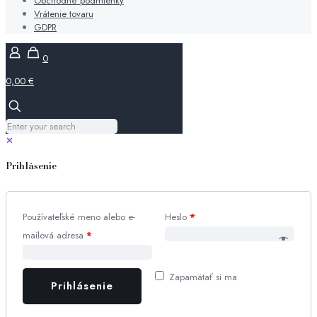
Obchodné podmienky
Vrátenie tovaru
GDPR
0
0,00 €
✕
Prihlásenie
Používateľské meno alebo e-
Heslo
*
mailová adresa
*
Zapamätať si ma
Prihlásenie