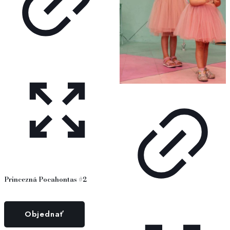
Princezná Pocahontas #2
Objednať