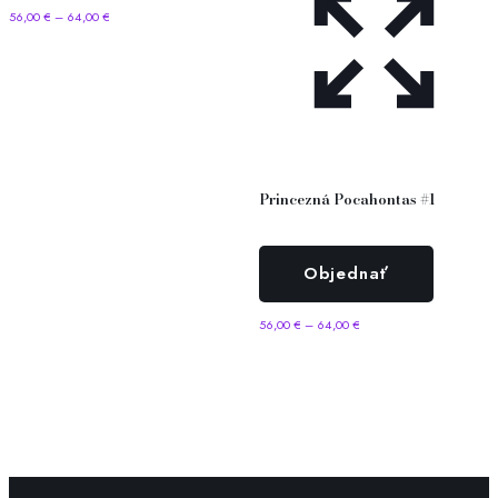
56,00
€
–
64,00
€
Princezná Pocahontas #1
Objednať
56,00
€
–
64,00
€