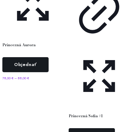
Princezná Aurora
Objednať
78,00
€
–
88,00
€
Princezná Sofia #1