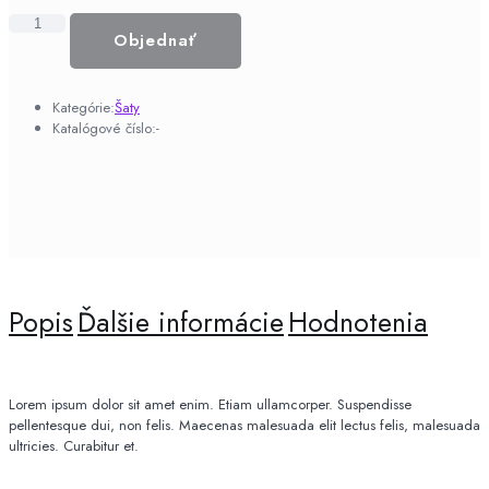
množstvo
Objednať
Princezná
Jasmine
Kategórie:
Šaty
Katalógové číslo:
-
Popis
Ďalšie informácie
Hodnotenia
Lorem ipsum dolor sit amet enim. Etiam ullamcorper. Suspendisse
pellentesque dui, non felis. Maecenas malesuada elit lectus felis, malesuada
ultricies. Curabitur et.