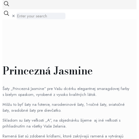
✕
Princezná Jasmine
Šaty „Princezná Jasmine“ pre Vašu dcérku elegantnej smaragdovej farby
s bielym opaskom, vyrobené z vysoko kvalitných látok.
Môžu to byť šaty na fotenie, narodeninové šaty, 1-ročné šaty, sviatočné
šaty, svadobné šaty pre dievčatko.
Skladom su šaty veľkosti „A“, na objednávku šijeme aj iné veľkosti s
prihliadnutím na všetky Vaše želania.
Ramená šiat sú zdobené krídlami, ktoré zakrývajú ramená a vytvárajú