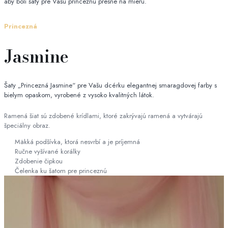
aby boli šaty pre Vašu princeznú presne na mieru.
Princezná
Jasmine
Šaty „Princezná Jasmine“ pre Vašu dcérku elegantnej smaragdovej farby s
bielym opaskom, vyrobené z vysoko kvalitných látok.
Ramená šiat sú zdobené krídlami, ktoré zakrývajú ramená a vytvárajú
špeciálny obraz.
Mäkká podšívka, ktorá nesvrbí a je príjemná
Ručne vyšívané korálky
Zdobenie čipkou
Čelenka ku šatom pre princeznú