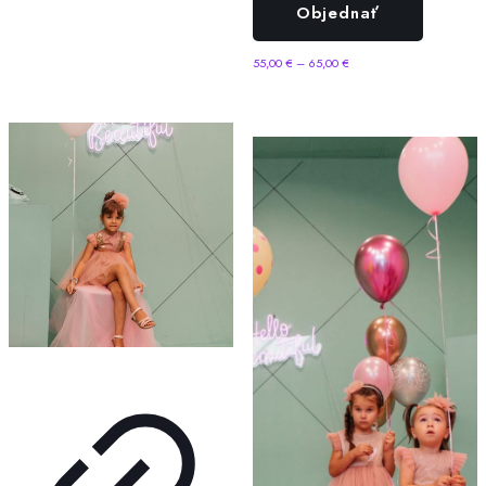
Objednať
55,00
€
–
65,00
€