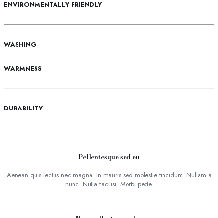
ENVIRONMENTALLY FRIENDLY
WASHING
WARMNESS
DURABILITY
Pellentesque sed eu
Aenean quis lectus nec magna. In mauris sed molestie tincidunt. Nullam a
nunc. Nulla facilisi. Morbi pede.
Nam pellentesque leo