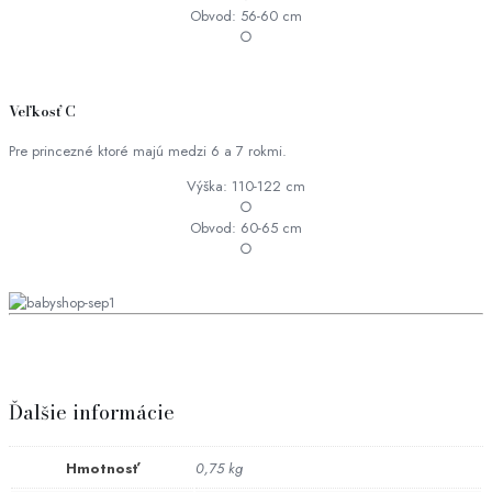
Obvod: 56-60 cm
○
Veľkosť C
Pre princezné ktoré majú medzi 6 a 7 rokmi.
Výška: 110-122 cm
○
Obvod: 60-65 cm
○
Ďalšie informácie
Hmotnosť
0,75 kg