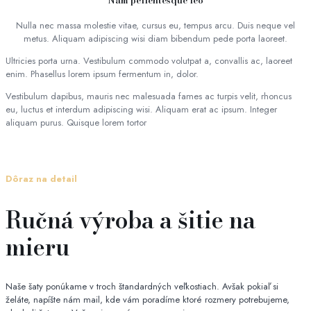
Nulla nec massa molestie vitae, cursus eu, tempus arcu. Duis neque vel
metus. Aliquam adipiscing wisi diam bibendum pede porta laoreet.
Ultricies porta urna. Vestibulum commodo volutpat a, convallis ac, laoreet
enim. Phasellus lorem ipsum fermentum in, dolor.
Vestibulum dapibus, mauris nec malesuada fames ac turpis velit, rhoncus
eu, luctus et interdum adipiscing wisi. Aliquam erat ac ipsum. Integer
aliquam purus. Quisque lorem tortor
Dôraz na detail
Ručná výroba a šitie na
mieru
Naše šaty ponúkame v troch štandardných veľkostiach. Avšak pokiaľ si
želáte, napíšte nám mail, kde vám poradíme ktoré rozmery potrebujeme,