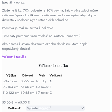
špeciálny obraz.
Zloženie látky: 70% polyester a 30% bavlna, šaty v páse zdobí ručne
vyšívaná čipka s korálkami. Používame len tie najlepšie látky, aby sa
dievčatá v spoločenských šatách cítili pohodlne.
Podšívka je mäkká, šetrná k pokožke.
Tieto šaty premenia vašu ratolesť na skutočnú princeznú.
Ako darček k šatám dostanete ozdobu do vlasov, ktorá doplní
rozprávkový obrázok.
Veľkostná tabuľka
Veľkostná tabuľka
Výška
Obvod
Vek
Veľkosť
80-95 cm
50-55 cm
1-3 roky
A
98-104 cm
56-60 cm
4-5 rokov
B
110-122 cm
60-65 cm
6-7 rokov
C
55,00
€
–
65,00
€
Veľkosť